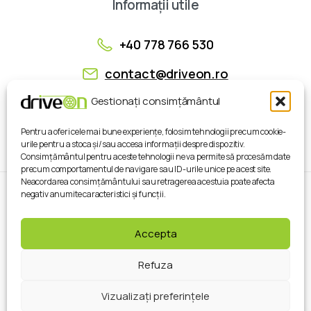
Informații
utile
+40 778 766 530
contact@driveon.ro
Gestionați consimțământul
Strada Aeroportului Nr. 2, Timişoara
Pentru a oferi cele mai bune experiențe, folosim tehnologii precum cookie-
urile pentru a stoca și/sau accesa informații despre dispozitiv.
Consimțământul pentru aceste tehnologii ne va permite să procesăm date
precum comportamentul de navigare sau ID-urile unice pe acest site.
Neacordarea consimțământului sau retragerea acestuia poate afecta
negativ anumite caracteristici și funcții.
Copyright © 2025 DriveOn . Toate drepturile
rezervate.
Accepta
Refuza
Vizualizați preferințele