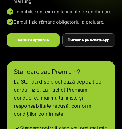
mai lungi.
Condițiile sunt explicate înainte de confirmare.
Cardul fizic rămâne obligatoriu la preluare.
Verifică opțiunile
Întreabă pe WhatsApp
Standard sau Premium?
La Standard se blochează depozit pe
cardul fizic. La Pachet Premium,
conduci cu mai multă liniște și
responsabilitate redusă, conform
condițiilor confirmate.
Standard: potrivit când vrei preț mai mic.