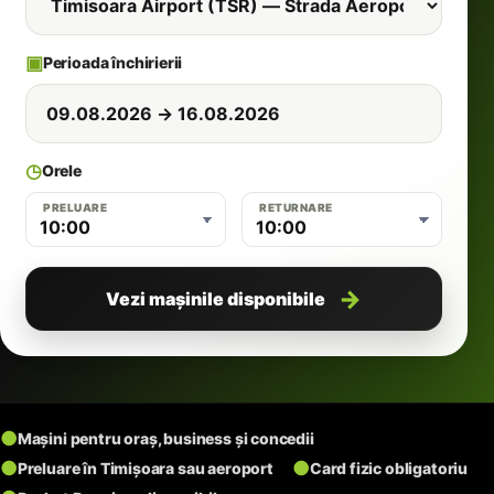
▣
Perioada închirierii
◷
Orele
PRELUARE
RETURNARE
10:00
10:00
Vezi mașinile disponibile
●
Mașini pentru oraș, business și concedii
●
●
Preluare în Timișoara sau aeroport
Card fizic obligatoriu