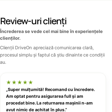
Review-uri clienți
Încrederea se vede cel mai bine în experiențele
clienților.
Clienții DriveOn apreciază comunicarea clară,
procesul simplu și faptul că știu dinainte ce condiții
au.
★★★★★
„Super mulțumită! Recomand cu încredere.
Am optat pentru asigurarea full și am
procedat bine. La returnarea mașinii n-am
avut nimic de achitat în plus.”