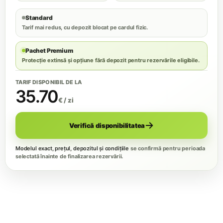
Standard
Tarif mai redus, cu depozit blocat pe cardul fizic.
Pachet Premium
Protecție extinsă și opțiune fără depozit pentru rezervările eligibile.
TARIF DISPONIBIL DE LA
35.70
€ / zi
Verifică disponibilitatea
Modelul exact, prețul, depozitul și condițiile
se confirmă pentru perioada
selectată înainte de finalizarea rezervării.