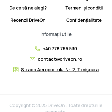
De ce să ne alegi?
Termeni și condiții
Recenzii DriveOn
Confidenţialitate
Informații
utile
+40 778 766 530
contact@driveon.ro
Strada Aeroportului Nr. 2, Timişoara
Copyright © 2025 DriveOn . Toate drepturile
rezervate.