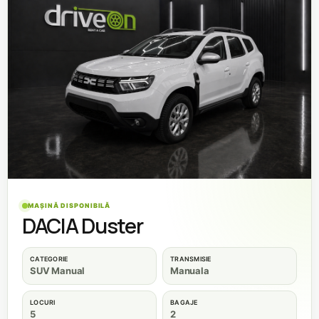
MAȘINĂ DISPONIBILĂ
DACIA Duster
CATEGORIE
TRANSMISIE
SUV Manual
Manuala
LOCURI
BAGAJE
5
2