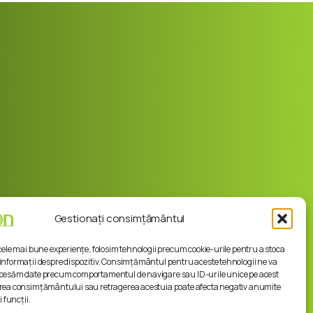
Informații
utile
+40 778 766 530
contact@driveon.ro
Strada Aeroportului Nr. 2, Timişoara
Gestionați consimțământul
 cele mai bune experiențe, folosim tehnologii precum cookie-urile pentru a stoca
informații despre dispozitiv. Consimțământul pentru aceste tehnologii ne va
ocesăm date precum comportamentul de navigare sau ID-urile unice pe acest
area consimțământului sau retragerea acestuia poate afecta negativ anumite
i funcții.