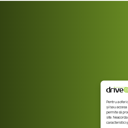
Companie
Utile
Informații oficiale
Blog
i
De ce să ne alegi?
Termeni și condiții
Recenzii DriveOn
Confidenţialitate
Pentru a oferi
și/sau accesa 
permite să pr
site. Neacord
caracteristici ș