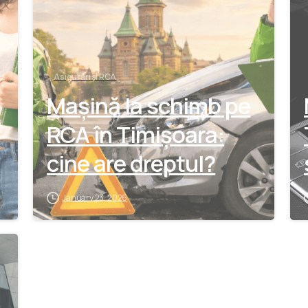
Asigurări și RCA
Mașină la schimb pe
RCA în Timișoara:
cine are dreptul?
January 23, 2026
-