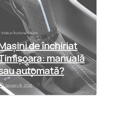
Sfaturi Închirieri Auto
Mașini de închiriat
Timișoara: manuală
sau automată?
January 16, 2026