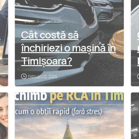
Sfaturi Închirieri Auto
u
Cât costă să
închiriezi o mașină în
Timișoara?
February 12, 2026
-
-