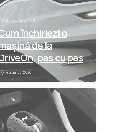
Sfaturi Închirieri Auto
Cum închiriezi o
mașină de la
DriveOn, pas cu pas
February 5, 2026
-