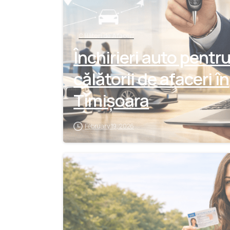
Călători de Afaceri
Închirieri auto pentr
călătorii de afaceri în
Timișoara
February 19, 2026