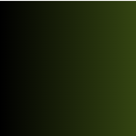
DriveOn Rent a Car – Servicii rapide,
transparente și o flotă variată de mașin
moderne, potrivite pentru orice nevoie
de mobilitate.