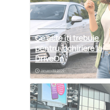
Sfaturi Închirieri Auto
Ce acte îți trebuie
pentru închiriere la
DriveOn
January 30, 2026