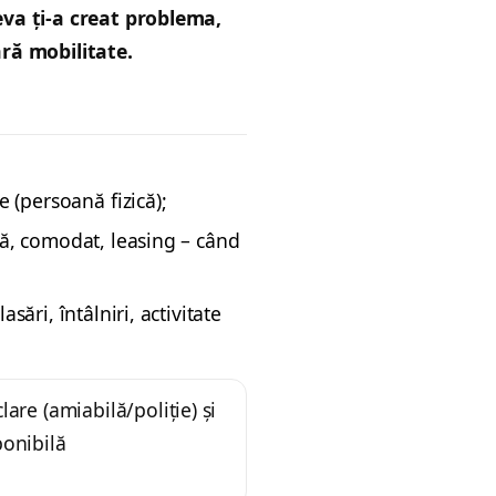
va ți-a creat problema,
ră mobilitate.
e (persoană fizică);
ă, comodat, leasing – când
sări, întâlniri, activitate
are (amiabilă/poliție) și
ponibilă