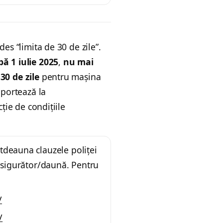
des “limita de 30 de zile”.
ă 1 iulie 2025
,
nu mai
30 de zile
pentru mașina
aportează la
cție de condițiile
otdeauna clauzele poliței
 asigurător/daună. Pentru
/
/