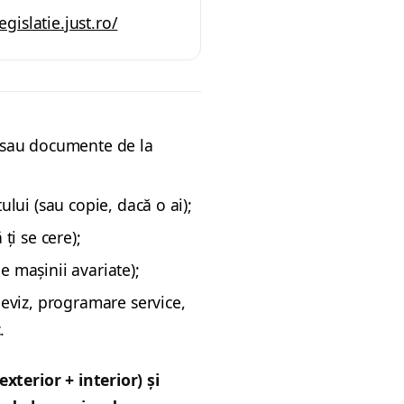
egislatie.just.ro/
 sau documente de la
ului (sau copie, dacă o ai);
ți se cere);
le mașinii avariate);
deviz, programare service,
.
exterior + interior) și