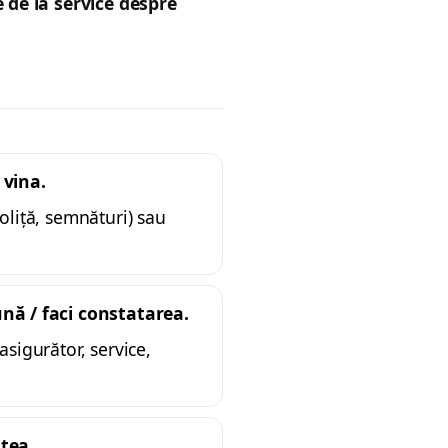
 de la service despre
 vina.
oliță, semnături) sau
nă / faci constatarea.
asigurător, service,
atea.