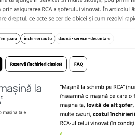
prin asigurarea RCA a șoferului vinovat. În articolul ăs
re dreptul, ce acte se cer de obicei și cum rezolvi rap
Timișoara
închirieri auto
daună • service • decontare
Rezervă (închirieri clasice)
FAQ
mașină la
“Mașină la schimb pe RCA” (num
înseamnă o mașină pe care o f
”
mașina ta,
lovită de alt șofer
,
p mașina ta e
multe cazuri,
costul închirieri
RCA-ul celui vinovat (în condiții