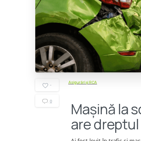
Asigurări și RCA
-
0
Mașină la s
are dreptul 
Ai fost lovit în trafic și m