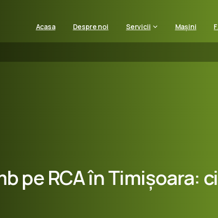
Acasa
Despre noi
Servicii
Mașini
mb
pe
RCA
în
Timișoara:
c