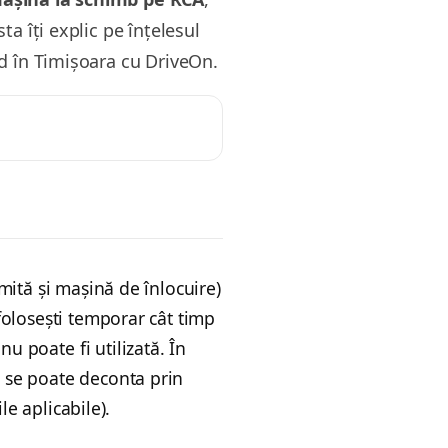
ta îți explic pe înțelesul
id în Timișoara cu DriveOn.
ită și mașină de înlocuire)
olosești temporar cât timp
 nu poate fi utilizată. În
i
se poate deconta prin
le aplicabile).