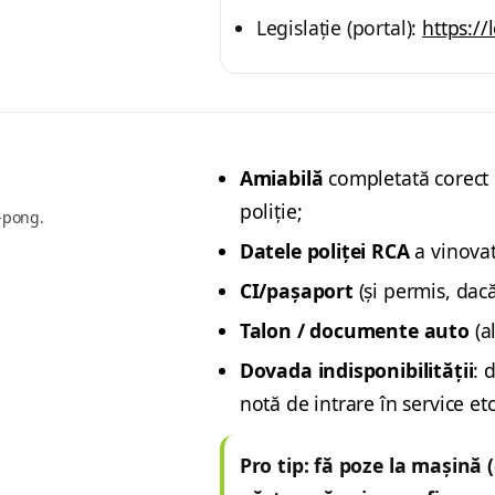
Legislație (portal):
https://l
Amiabilă
completată corect
poliție;
g-pong.
Datele poliței RCA
a vinovat
CI/pașaport
(și permis, dacă 
Talon / documente auto
(a
Dovada indisponibilității
: 
notă de intrare în service etc
Pro tip: fă poze la mașină (