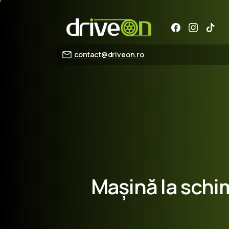
contact@driveon.ro
Mașină
la
schi