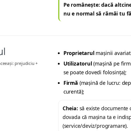
Pe românește: dacă altcine
nu e normal să rămâi tu fă
ul
Proprietarul
mașinii avariat
Utilizatorul
(mașină pe firm
aceeași: prejudiciu +
se poate dovedi folosința);
Firmă
(mașină de lucru: depla
curentă);
Cheia:
să existe documente cl
dovada că mașina ta e indis
(service/deviz/programare).