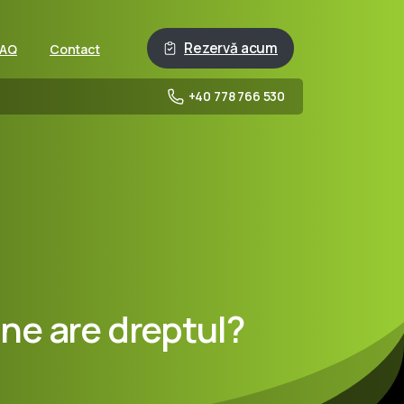
Rezervă acum
FAQ
Contact
+40 778 766 530
ine
are
dreptul?