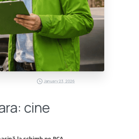
January 23, 2026
ara: cine
așină la schimb pe RCA
,