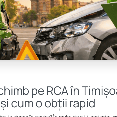
chimb pe RCA în Timișo
și cum o obții rapid
așina ta ajunge în service? În multe situații, poți primi
m