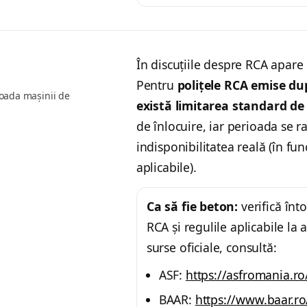
În discuțiile despre RCA apare 
Pentru
polițele RCA emise dup
oada mașinii de
există limitarea standard de 
de înlocuire, iar perioada se r
indisponibilitatea reală (în fun
aplicabile).
Ca să fie beton:
verifică înt
RCA și regulile aplicabile la
surse oficiale, consultă:
ASF:
https://asfromania.ro
BAAR:
https://www.baar.ro