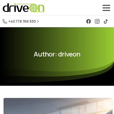
+40 778 766 530
Author:
driveon
-