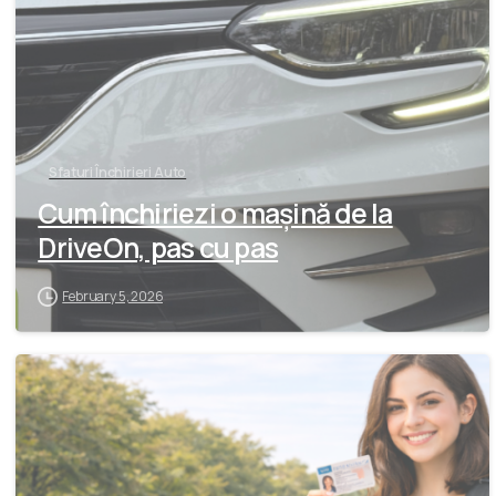
Sfaturi Închirieri Auto
Cum închiriezi o mașină de la
DriveOn, pas cu pas
February 5, 2026
-