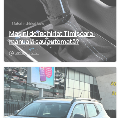
Sfaturi Închirieri Auto
Mașini de închiriat Timișoara:
manuală sau automată?
January 16, 2026
-