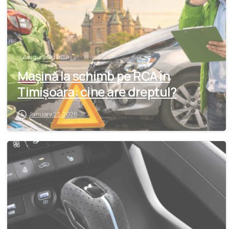
Asigurări și RCA
Mașină la schimb pe RCA în
Timișoara: cine are dreptul?
January 23, 2026
-