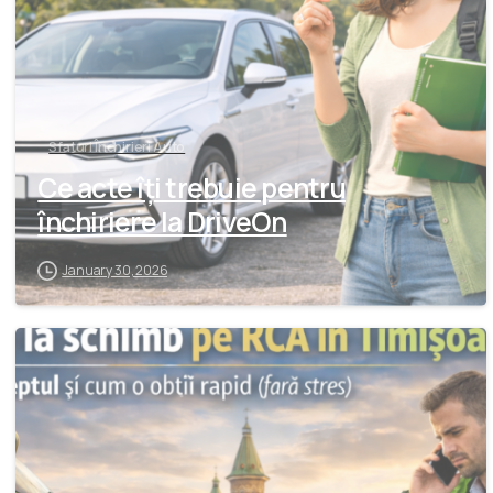
Sfaturi Închirieri Auto
Ce acte îți trebuie pentru
închiriere la DriveOn
January 30, 2026
-