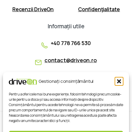
Recenzii DriveOn
Confidenţialitate
Informații
utile
+40 778 766 530
contact@driveon.ro
Strada Aeroportului Nr. 2, Timişoara
Gestionați consimțământul
Pentru a oferi cele mai bune experiențe, folosim tehnologii precum cookie-
urile pentru a stoca și/sau accesa informații despre dispozitiv.
Consimțământul pentru aceste tehnologii ne va permite să procesăm date
precum comportamentul de navigare sau ID-urile unice pe acest site.
Neacordarea consimțământului sau retragerea acestuia poate afecta
negativ anumite caracteristici și funcții.
Copyright © 2025 DriveOn . Toate drepturile
rezervate.