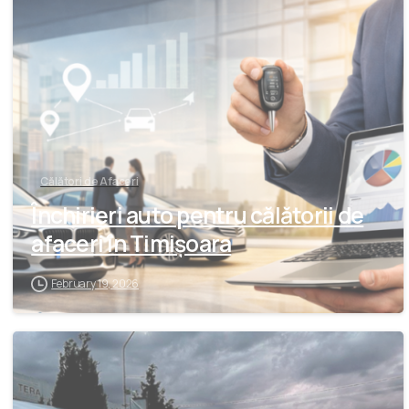
Călători de Afaceri
Închirieri auto pentru călătorii de
afaceri în Timișoara
February 19, 2026
-