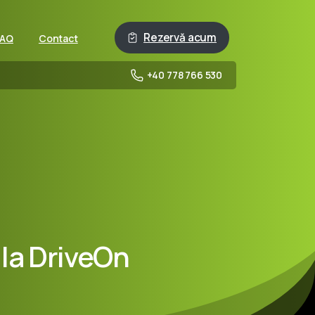
Rezervă acum
FAQ
Contact
+40 778 766 530
la
DriveOn