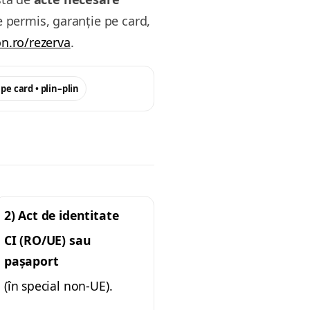
e permis, garanție pe card,
on.ro/rezerva
.
pe card • plin–plin
2) Act de identitate
CI (RO/UE) sau
pașaport
(în special non-UE).