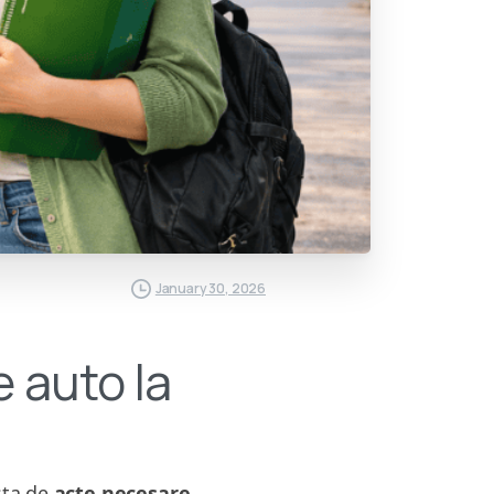
January 30, 2026
e auto la
ista de
acte necesare