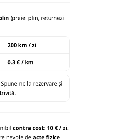
plin
(preiei plin, returnezi
200 km / zi
i
0.3 € / km
Spune-ne la rezervare și
rivită.
nibil
contra cost
:
10 € / zi
.
 are nevoie de
acte fizice