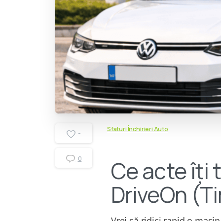
Sfaturi Închirieri Auto
-
0
Ce acte îți 
DriveOn (T
Vrei să ridici rapid o mașin