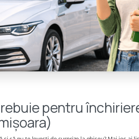
trebuie pentru închirier
imișoara)
ă și să nu te lovești de surprize la ghișeu? Mai jos ai l