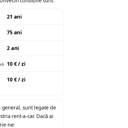
a DriveOn condițiile sunt:
21 ani
75 ani
2 ani
10 € / zi
xă
10 € / zi
 general, sunt legate de
ustria rent-a-car. Dacă ai
rie-ne: