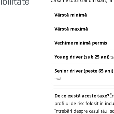
ibilitate
Ca să fie totul clar din start, l
Vârstă minimă
Vârstă maximă
Vechime minimă permis
Young driver (sub 25 ani)
ta
Senior driver (peste 65 ani)
taxă
De ce există aceste taxe?
În
profilul de risc folosit în ind
întrebări despre cazul tău, sc