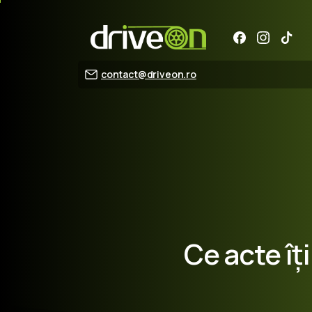
contact@driveon.ro
Ce
acte
îți