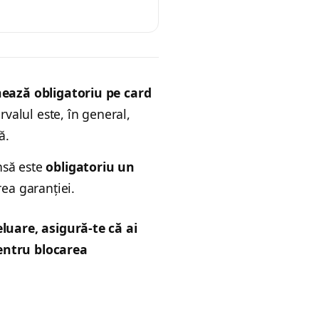
hează obligatoriu pe card
ervalul este, în general,
ă.
însă este
obligatoriu un
rea garanției.
eluare, asigură-te că ai
pentru blocarea