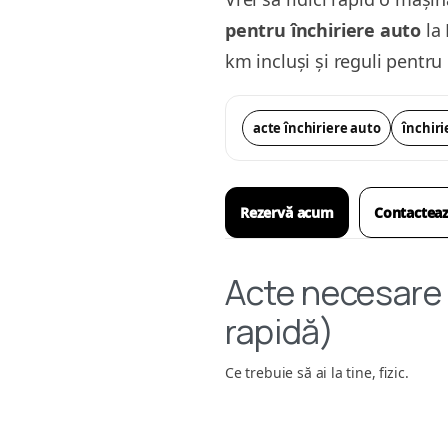
pentru închiriere auto
la 
km incluși și reguli pentru 
acte închiriere auto
închiri
Rezervă acum
Contactea
Acte necesare 
rapidă)
Ce trebuie să ai la tine, fizic.