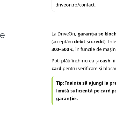
driveon.ro/contact
.
ie
La DriveOn,
garanția se bloc
(acceptăm
debit
și
credit
). Int
300–500 €
, în funcție de mașin
Poți plăti închirierea și
cash
, 
card
pentru verificare și bloca
Tip: înainte să ajungi la pr
limită suficientă pe card 
garanției.