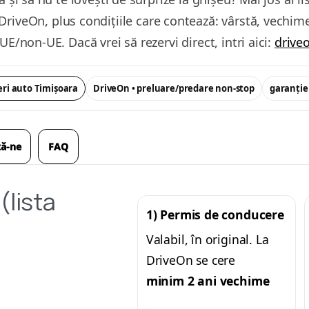
DriveOn, plus condițiile care contează: vârstă, vechim
UE/non-UE. Dacă vrei să rezervi direct, intri aici:
drive
eri auto Timișoara
DriveOn • preluare/predare non-stop
garanție 
ză-ne
FAQ
(lista
1) Permis de conducere
Valabil, în original. La
DriveOn se cere
minim 2 ani vechime
.